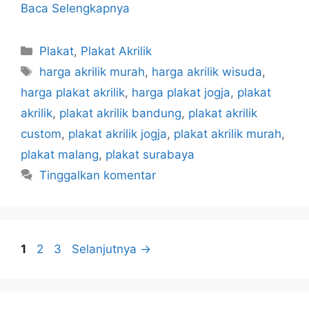
Baca Selengkapnya
Kategori
Plakat
,
Plakat Akrilik
Tag
harga akrilik murah
,
harga akrilik wisuda
,
harga plakat akrilik
,
harga plakat jogja
,
plakat
akrilik
,
plakat akrilik bandung
,
plakat akrilik
custom
,
plakat akrilik jogja
,
plakat akrilik murah
,
plakat malang
,
plakat surabaya
Tinggalkan komentar
Halaman
Halaman
Halaman
1
2
3
Selanjutnya
→