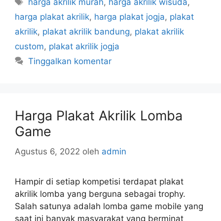
Tag
harga akrilik murah
,
harga akrilik wisuda
,
harga plakat akrilik
,
harga plakat jogja
,
plakat
akrilik
,
plakat akrilik bandung
,
plakat akrilik
custom
,
plakat akrilik jogja
Tinggalkan komentar
Harga Plakat Akrilik Lomba
Game
Agustus 6, 2022
oleh
admin
Hampir di setiap kompetisi terdapat plakat
akrilik lomba yang berguna sebagai trophy.
Salah satunya adalah lomba game mobile yang
saat ini banyak masyarakat yang berminat