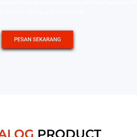
ani oleh tenaga berpengalaman sehingga hasil yang di
ai dengan apa yang anda inginkan.
PESAN SEKARANG
ALOG
PRODUCT