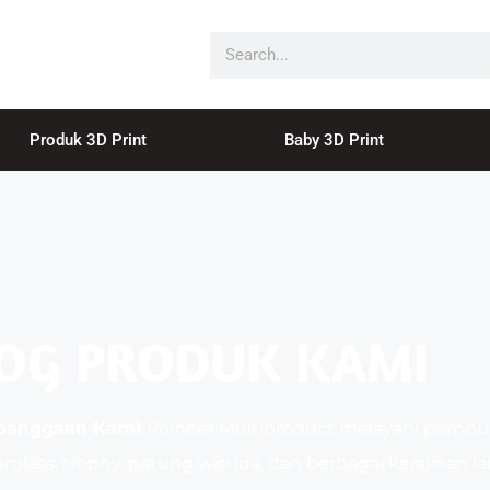
Produk 3D Print
Baby 3D Print
OG PRODUK KAMI
ebanggaan Kami
Poineer Multiproduct melayani pembu
rglass, trophy, patung wisuda, dan berbagai kerajinan la