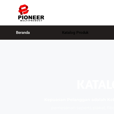
Beranda
Katalog Produk
KATAL
Kepuasan Pelanggan adalah K
pemesanan seperti, plakat, fibe