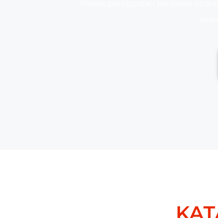
Proses pembuatan kerajinan ditang
sesu
KAT