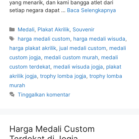
yang menarik, dan kami bangga atlet dari
setiap negara dapat …
Baca Selengkapnya
Kategori
Medali
,
Plakat Akrilik
,
Souvenir
Tag
harga medali custom
,
harga medali wisuda
,
harga plakat akrilik
,
jual medali custom
,
medali
custom jogja
,
medali custom murah
,
medali
custom terdekat
,
medali wisuda jogja
,
plakat
akrilik jogja
,
trophy lomba jogja
,
trophy lomba
murah
Tinggalkan komentar
Harga Medali Custom
Terdekat di Jogja