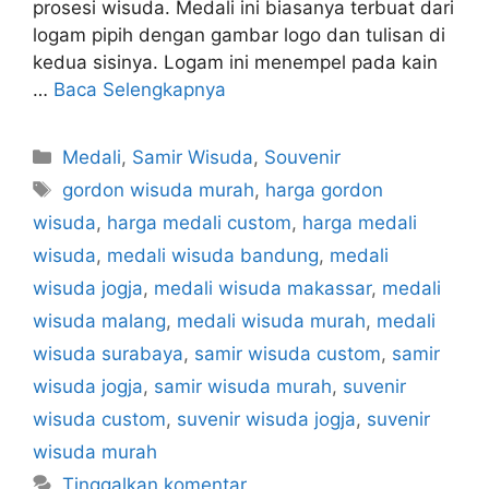
prosesi wisuda. Medali ini biasanya terbuat dari
logam pipih dengan gambar logo dan tulisan di
kedua sisinya. Logam ini menempel pada kain
…
Baca Selengkapnya
Kategori
Medali
,
Samir Wisuda
,
Souvenir
Tag
gordon wisuda murah
,
harga gordon
wisuda
,
harga medali custom
,
harga medali
wisuda
,
medali wisuda bandung
,
medali
wisuda jogja
,
medali wisuda makassar
,
medali
wisuda malang
,
medali wisuda murah
,
medali
wisuda surabaya
,
samir wisuda custom
,
samir
wisuda jogja
,
samir wisuda murah
,
suvenir
wisuda custom
,
suvenir wisuda jogja
,
suvenir
wisuda murah
Tinggalkan komentar