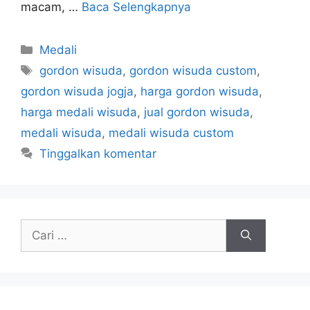
macam, …
Baca Selengkapnya
Kategori
Medali
Tag
gordon wisuda
,
gordon wisuda custom
,
gordon wisuda jogja
,
harga gordon wisuda
,
harga medali wisuda
,
jual gordon wisuda
,
medali wisuda
,
medali wisuda custom
Tinggalkan komentar
Cari
untuk: