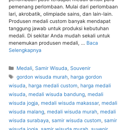
pemenang perlombaan. Mulai dari perlombaan
lari, akrobatik, olimpiade sains, dan lain-lain.
Produsen medali custom banyak mendapat
tanggung jawab untuk produksi kebutuhan
medali. Di sekitar Anda mudah sekali untuk
menemukan produsen medali, …
Baca
Selengkapnya
Kategori
Medali
,
Samir Wisuda
,
Souvenir
Tag
gordon wisuda murah
,
harga gordon
wisuda
,
harga medali custom
,
harga medali
wisuda
,
medali wisuda bandung
,
medali
wisuda jogja
,
medali wisuda makassar
,
medali
wisuda malang
,
medali wisuda murah
,
medali
wisuda surabaya
,
samir wisuda custom
,
samir
wisuda jogja
,
samir wisuda murah
,
suvenir