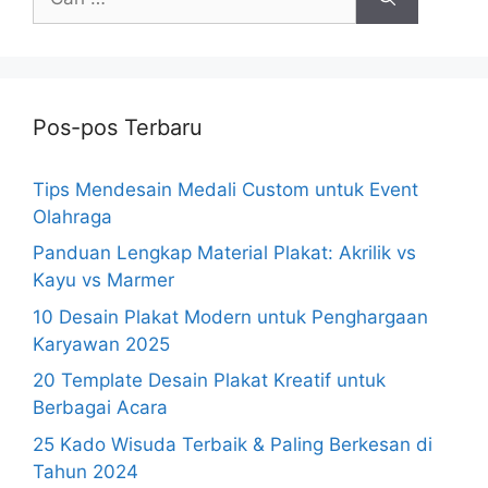
untuk:
Pos-pos Terbaru
Tips Mendesain Medali Custom untuk Event
Olahraga
Panduan Lengkap Material Plakat: Akrilik vs
Kayu vs Marmer
10 Desain Plakat Modern untuk Penghargaan
Karyawan 2025
20 Template Desain Plakat Kreatif untuk
Berbagai Acara
25 Kado Wisuda Terbaik & Paling Berkesan di
Tahun 2024