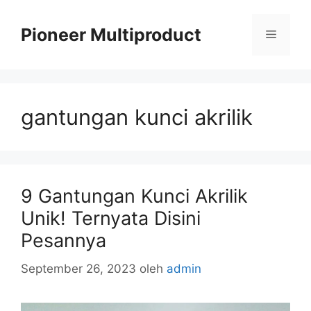
Langsung
ke
Pioneer Multiproduct
Menu
isi
gantungan kunci akrilik
9 Gantungan Kunci Akrilik
Unik! Ternyata Disini
Pesannya
September 26, 2023
oleh
admin