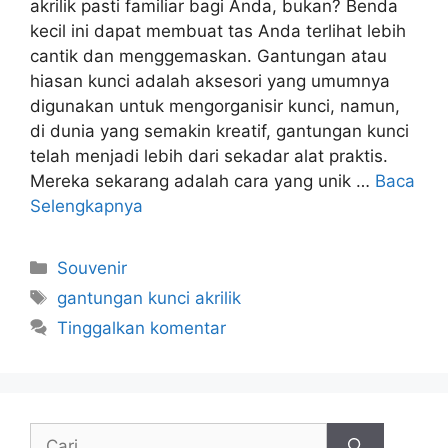
akrilik pasti familiar bagi Anda, bukan? Benda
kecil ini dapat membuat tas Anda terlihat lebih
cantik dan menggemaskan. Gantungan atau
hiasan kunci adalah aksesori yang umumnya
digunakan untuk mengorganisir kunci, namun,
di dunia yang semakin kreatif, gantungan kunci
telah menjadi lebih dari sekadar alat praktis.
Mereka sekarang adalah cara yang unik …
Baca
Selengkapnya
Kategori
Souvenir
Tag
gantungan kunci akrilik
Tinggalkan komentar
Cari