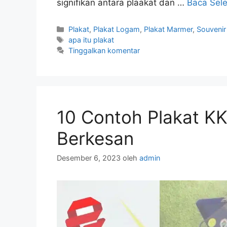
signifikan antara plaakat dan …
Baca Sel
Kategori
Plakat
,
Plakat Logam
,
Plakat Marmer
,
Souvenir
Tag
apa itu plakat
Tinggalkan komentar
10 Contoh Plakat K
Berkesan
Desember 6, 2023
oleh
admin