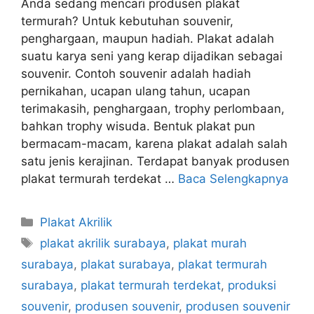
Anda sedang mencari produsen plakat
termurah? Untuk kebutuhan souvenir,
penghargaan, maupun hadiah. Plakat adalah
suatu karya seni yang kerap dijadikan sebagai
souvenir. Contoh souvenir adalah hadiah
pernikahan, ucapan ulang tahun, ucapan
terimakasih, penghargaan, trophy perlombaan,
bahkan trophy wisuda. Bentuk plakat pun
bermacam-macam, karena plakat adalah salah
satu jenis kerajinan. Terdapat banyak produsen
plakat termurah terdekat …
Baca Selengkapnya
Kategori
Plakat Akrilik
Tag
plakat akrilik surabaya
,
plakat murah
surabaya
,
plakat surabaya
,
plakat termurah
surabaya
,
plakat termurah terdekat
,
produksi
souvenir
,
produsen souvenir
,
produsen souvenir