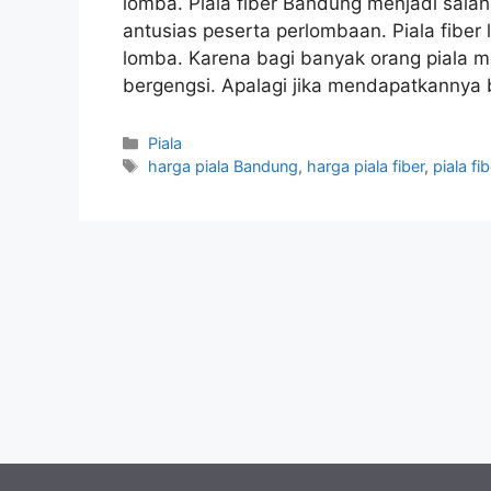
lomba. Piala fiber Bandung menjadi sal
antusias peserta perlombaan. Piala fiber 
lomba. Karena bagi banyak orang piala 
bergengsi. Apalagi jika mendapatkannya 
Kategori
Piala
Tag
harga piala Bandung
,
harga piala fiber
,
piala f