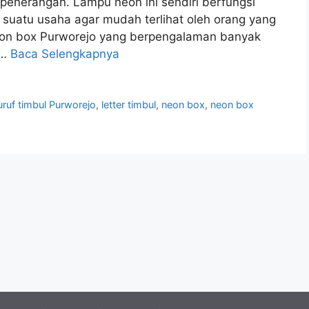
penerangan. Lampu neon ini sendiri berfungsi
suatu usaha agar mudah terlihat oleh orang yang
eon box Purworejo yang berpengalaman banyak
 …
Baca Selengkapnya
uruf timbul Purworejo
,
letter timbul
,
neon box
,
neon box