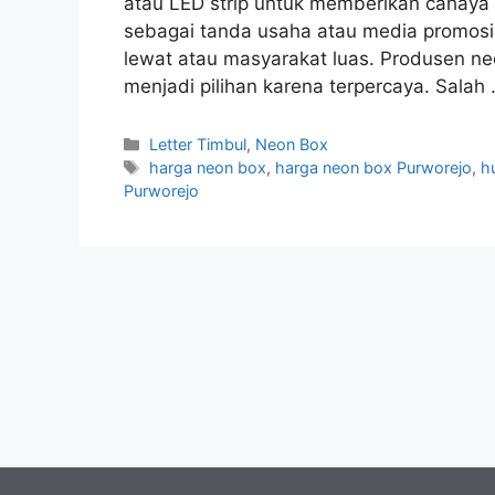
atau LED strip untuk memberikan cahaya 
sebagai tanda usaha atau media promosi 
lewat atau masyarakat luas. Produsen n
menjadi pilihan karena terpercaya. Salah
Kategori
Letter Timbul
,
Neon Box
Tag
harga neon box
,
harga neon box Purworejo
,
h
Purworejo