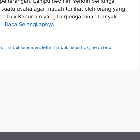
penerangan. Lampu neon ini sendiri berfungsi
suatu usaha agar mudah terlihat oleh orang yang
neon box Kebumen yang berpengalaman banyak
 …
Baca Selengkapnya
ruf timbul Kebumen
,
letter timbul
,
neon box
,
neon box