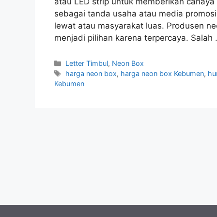
atau LED strip untuk memberikan cahaya 
sebagai tanda usaha atau media promosi 
lewat atau masyarakat luas. Produsen 
menjadi pilihan karena terpercaya. Salah
Kategori
Letter Timbul
,
Neon Box
Tag
harga neon box
,
harga neon box Kebumen
,
hu
Kebumen