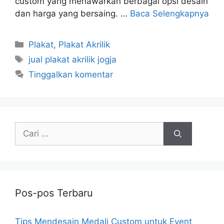
custom yang menawarkan berbagai opsi desain
dan harga yang bersaing. …
Baca Selengkapnya
Kategori
Plakat
,
Plakat Akrilik
Tag
jual plakat akrilik jogja
Tinggalkan komentar
Cari
untuk:
Pos-pos Terbaru
Tips Mendesain Medali Custom untuk Event