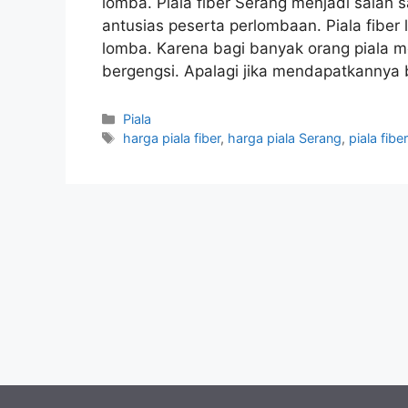
lomba. Piala fiber Serang menjadi salah
antusias peserta perlombaan. Piala fiber 
lomba. Karena bagi banyak orang piala 
bergengsi. Apalagi jika mendapatkannya 
Kategori
Piala
Tag
harga piala fiber
,
harga piala Serang
,
piala fibe