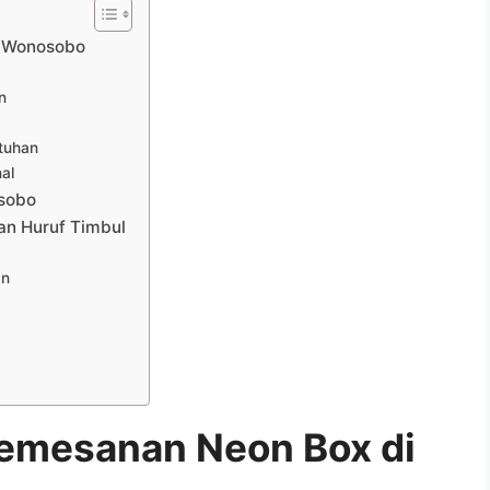
i Wonosobo
n
tuhan
al
sobo
n Huruf Timbul
an
emesanan Neon Box di