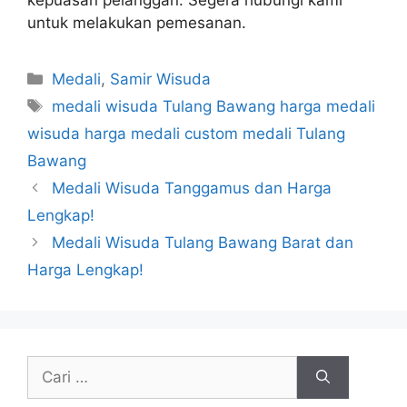
kepuasan pelanggan. Segera hubungi kami
untuk melakukan pemesanan.
Kategori
Medali
,
Samir Wisuda
Tag
medali wisuda Tulang Bawang harga medali
wisuda harga medali custom medali Tulang
Bawang
Medali Wisuda Tanggamus dan Harga
Lengkap!
Medali Wisuda Tulang Bawang Barat dan
Harga Lengkap!
Cari
untuk: