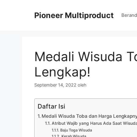
Langsung
ke
Pioneer Multiproduct
Berand
isi
Medali Wisuda T
Lengkap!
September 14, 2022
oleh
Daftar Isi
Medali Wisuda Toba dan Harga Lengkapnya
Atribut Wajib yang Harus Ada Saat Wisud
Baju Toga Wisuda
Kerah Wisuda