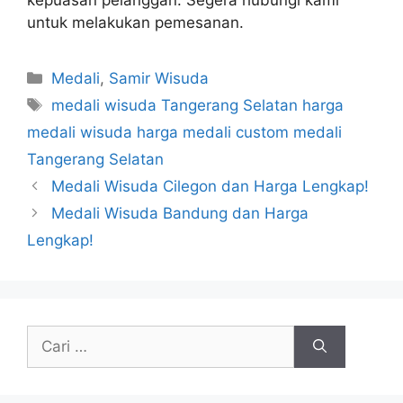
kepuasan pelanggan. Segera hubungi kami
untuk melakukan pemesanan.
Kategori
Medali
,
Samir Wisuda
Tag
medali wisuda Tangerang Selatan harga
medali wisuda harga medali custom medali
Tangerang Selatan
Medali Wisuda Cilegon dan Harga Lengkap!
Medali Wisuda Bandung dan Harga
Lengkap!
Cari
untuk: