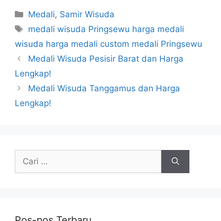
Kategori
Medali
,
Samir Wisuda
Tag
medali wisuda Pringsewu harga medali
wisuda harga medali custom medali Pringsewu
Medali Wisuda Pesisir Barat dan Harga
Lengkap!
Medali Wisuda Tanggamus dan Harga
Lengkap!
Cari
untuk:
Pos-pos Terbaru